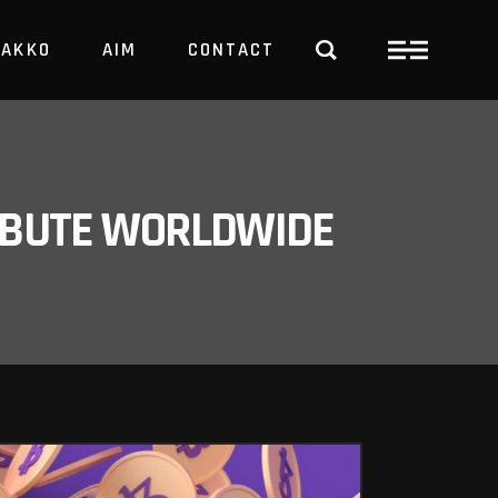
PAKKO
AIM
CONTACT
TRBUTE WORLDWIDE