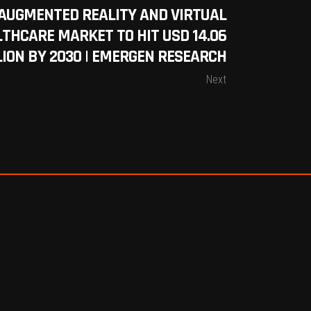
 AUGMENTED REALITY AND VIRTUAL
LTHCARE MARKET TO HIT USD 14.06
LION BY 2030 | EMERGEN RESEARCH
Next