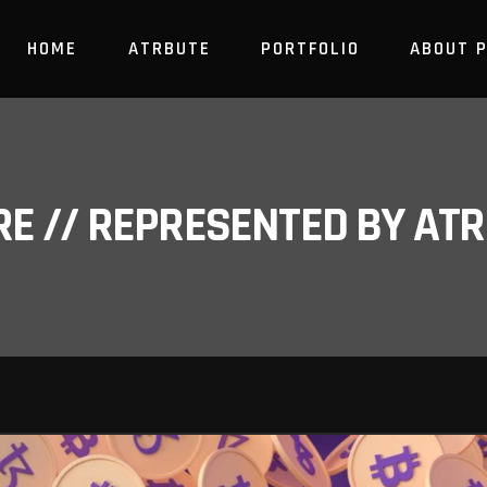
HOME
ATRBUTE
PORTFOLIO
ABOUT 
RE // REPRESENTED BY A