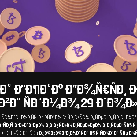
Ð° Ð”Ð¶Ð°Ðº Ð”Ð¾Ñ€ÑÐ¸ Ð
ƑÐ²Ð° ÑÐ°Ð¼Ð¾ 29 Ð´Ð¾Ð
Ðµ ÑÐ¾Ð´ÐµÐ½Ð¸ÑÑ Ð² ÐÑÐ°Ð½ ÐºÑÐ¸Ð¿ÑÐ¾ Ð¿ÑÐµÐ´Ð¿ÑÐ¸ÐµÐ¼Ð°Ñ
¸Ð²ÑÐ¸Ñ Ð³Ð»Ð°Ð²ÐµÐ½ Ð¸Ð·Ð¿ÑÐ»Ð½Ð¸ÑÐµÐ»ÐµÐ½ Ð´Ð¸ÑÐµÐºÑÐ¾Ñ 
ÑÐ±ÐµÐ»ÑÐ·Ð°, ÑÐµ
Ð¿Ð¾Ð»Ð¾Ð²Ð¸Ð½Ð°ÑÐ° Ð¾Ñ ÑÐ¾Ð²Ð° ÑÐµ Ð¾Ñ