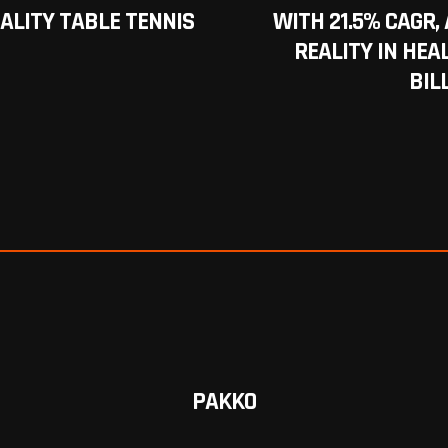
ALITY TABLE TENNIS
WITH 21.5% CAGR,
REALITY IN HEA
BIL
PAKKO