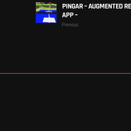
PINGAR – AUGMENTED RE
APP –
Previous