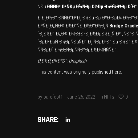
ÑÐµ
ÐÑÑÐº Ð²ÑÐµ Ð¾ÑÐµ Ð½Ðµ Ð¼Ð¾Ð¶Ðµ Ð´Ð° 
Ð¡Ð¸Ð½Ð° ÐÑÑÐ°Ð²Ð¸ Ð½Ðµ Ðµ Ð²Ð·ÐµÐ» Ð½Ð°Ð
ÐºÑÐ¸Ð¿ÑÐ¾ Ð½Ð°ÑÐ¸Ð½Ð°Ð½Ð¸Ñ
Bridge Oracle
´Ð¸Ð½Ð° Ð¿Ð¾ Ð¾Ð±Ð²Ð¸Ð½ÐµÐ½Ð¸Ñ Ð² „ÑÐ°Ð·Ñ
´ÐµÐ²ÐµÑ Ð¼ÐµÑÐµÑÐ° Ð¸ ÑÐµÐ³Ð° Ðµ Ð½Ð° Ð¼Ð
ÑÑÐµÐ´ Ð¾Ð±ÑÐµÑÑÐ²ÐµÐ½Ð¾ÑÑÑÐ°.
Ð¡Ð½Ð¸Ð¼ÐºÐ°: Unsplash
This content was originally published
here
.
by
barefoot1
June 26, 2022
in
NFTs
0
SHARE: